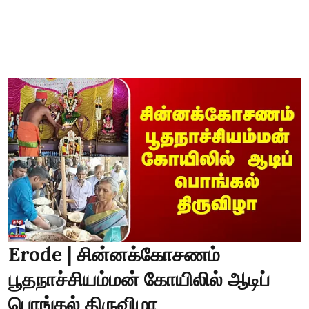
Erode | சின்னக்கோசணம்
பூதநாச்சியம்மன் கோயிலில் ஆடிப்
பொங்கல் திருவிழா