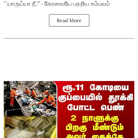
``யாருய்யா நீ..’’ - கோவையே பதறிய சம்பவம்
Read More