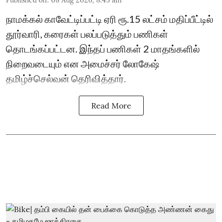
Published on
:
08 Aug 2026, 8:45 am
நாமக்கல் காவேட்டிப்பட்டி ஏரி ரூ.15 லட்சம் மதிப்பீட்டில்
தூர்வாரி, கரைகள் பலப்படுத்தும் பணிகள்
தொடங்கப்பட்டன. இந்தப் பணிகள் 2 மாதங்களில்
நிறைவடையும் என அமைச்சர் லோகேஷ்
தமிழ்ச்செல்வன் தெரிவித்தார்.
Read More