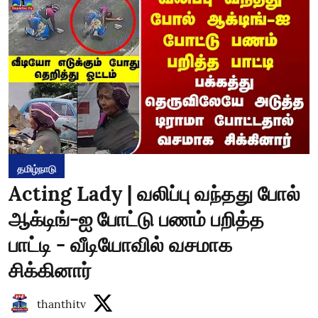
தமிழ்நாடு
Acting Lady | வலிப்பு வந்தது போல்
ஆக்டிங்-ஐ போட்டு பணம் பறித்த
பாட்டி - வீடியோவில் வசமாக
சிக்கினார்
thanthitv