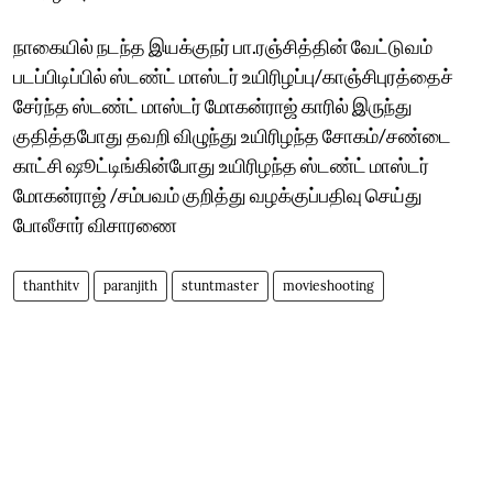
நாகையில் நடந்த இயக்குநர் பா.ரஞ்சித்தின் வேட்டுவம்
படப்பிடிப்பில் ஸ்டண்ட் மாஸ்டர் உயிரிழப்பு/காஞ்சிபுரத்தைச்
சேர்ந்த ஸ்டண்ட் மாஸ்டர் மோகன்ராஜ் காரில் இருந்து
குதித்தபோது தவறி விழுந்து உயிரிழந்த சோகம்/சண்டை
காட்சி ஷூட்டிங்கின்போது உயிரிழந்த ஸ்டண்ட் மாஸ்டர்
மோகன்ராஜ் /சம்பவம் குறித்து வழக்குப்பதிவு செய்து
போலீசார் விசாரணை
thanthitv
paranjith
stuntmaster
movieshooting