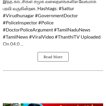
இந்த காட்சிகள் சமூக வலைதளங்களில் வேகமாக
பரவி வருகின்றன. Hashtags: #Sattur
#Virudhunagar #GovernmentDoctor
#PoliceInspector #Police
#DoctorPoliceArgument #TamilNaduNews
#TamilNews #ViralVideo #ThanthiTV Uploaded
On 04.0 ...
Read More