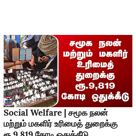
Social Welfare | சமூக நலன்
மற்றும் மகளிர் உரிமைத் துறைக்கு
ரூ.9,819 கோடி ஒதுக்கீடு