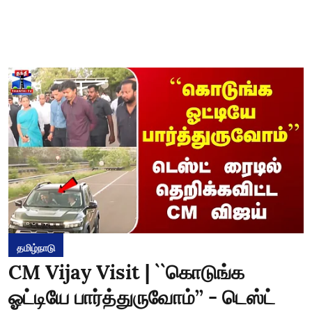
தமிழ்நாடு
CM Vijay Visit | ``கொடுங்க
ஓட்டியே பார்த்துருவோம்’’ - டெஸ்ட்