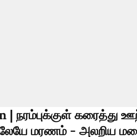
n | நரம்புக்குள் கரைத்து ஊ
ிலேயே மரணம் - அலறிய ம