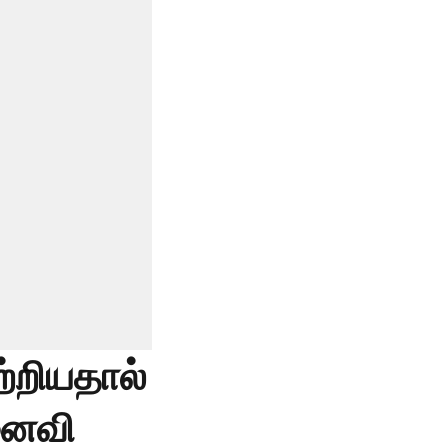
ற்றியதால்
னைவி