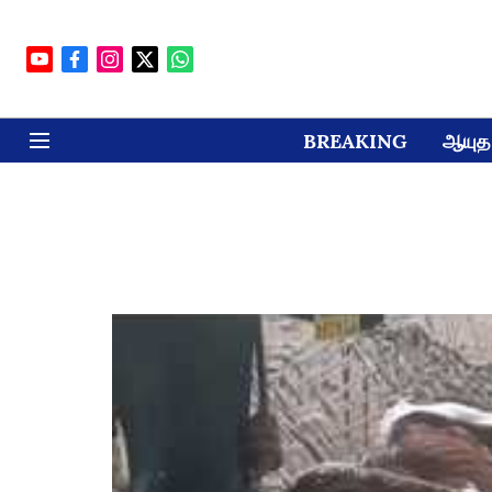
BREAKING
ஆயுத 