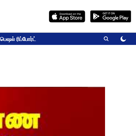
பெஷல் ரிப்போர்ட்