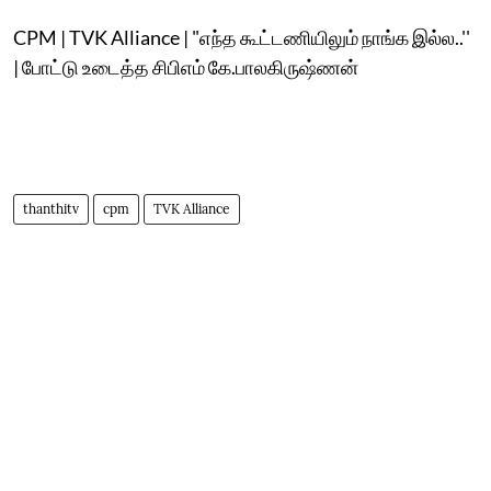
CPM | TVK Alliance | "எந்த கூட்டணியிலும் நாங்க இல்ல..''
| போட்டு உடைத்த சிபிஎம் கே.பாலகிருஷ்ணன்
thanthitv
cpm
TVK Alliance