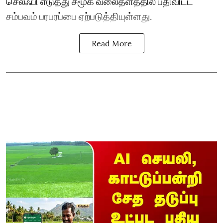
செல்ஃபி எடுத்து சமூக வலைதளத்தில் பதிவிட்ட
சம்பவம் பரபரப்பை ஏற்படுத்தியுள்ளது.
Read More