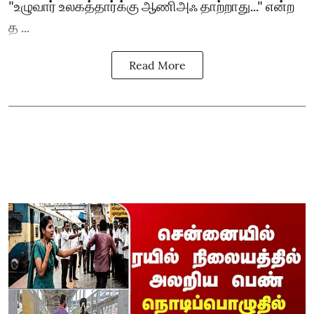
"உழுவார் உலகத்தார்க்கு ஆணிஅஃ தாற்றாது..." என்ற
த ...
Read More