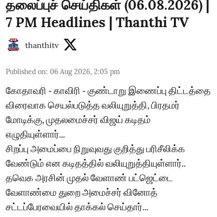
தலைப்புச் செய்திகள் (06.08.2026) |
7 PM Headlines | Thanthi TV
thanthitv
Published on
:
06 Aug 2026, 2:05 pm
கோதாவரி - காவிரி - குண்டாறு இணைப்பு திட்டத்தை
விரைவாக செயல்படுத்த வலியுறுத்தி, பிரதமர்
மோடிக்கு, முதலமைச்சர் விஜய் கடிதம்
எழுதியுள்ளார்...
சிறப்பு அமைப்பை நிறுவுவது குறித்து பரிசீலிக்க
வேண்டும் என கடிதத்தில் வலியுறுத்தியுள்ளார்..
தவெக அரசின் முதல் வேளாண் பட்ஜெட்டை
வேளாண்மை துறை அமைச்சர் வினோத்
சட்டப்பேரவையில் தாக்கல் செய்தார்...