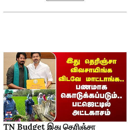
TN Budget இது தெரிஞ்சா