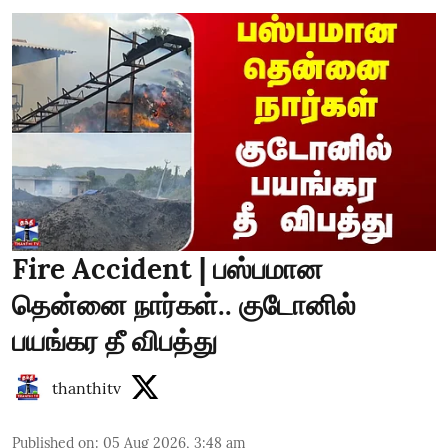
Fire Accident | பஸ்பமான
தென்னை நார்கள்.. குடோனில்
பயங்கர தீ விபத்து
thanthitv
Published on
:
05 Aug 2026, 3:48 am