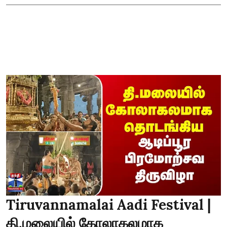
Tiruvannamalai Aadi Festival |
தி.மலையில் கோலாகலமாக