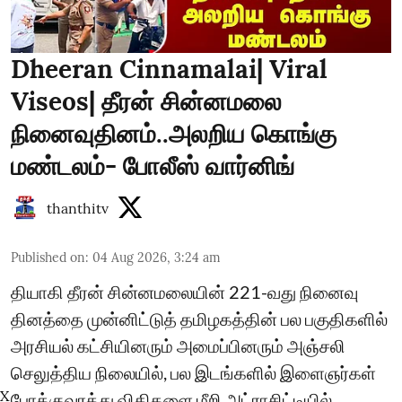
Dheeran Cinnamalai| Viral
Viseos| தீரன் சின்னமலை
நினைவுதினம்..அலறிய கொங்கு
மண்டலம்- போலீஸ் வார்னிங்
thanthitv
Published on
:
04 Aug 2026, 3:24 am
தியாகி தீரன் சின்னமலையின் 221-வது நினைவு
தினத்தை முன்னிட்டுத் தமிழகத்தின் பல பகுதிகளில்
அரசியல் கட்சியினரும் அமைப்பினரும் அஞ்சலி
செலுத்திய நிலையில், பல இடங்களில் இளைஞர்கள்
X
போக்குவரத்து விதிகளை மீறி அட்ராசிட்டியில்