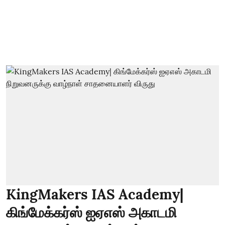
KingMakers IAS Academy|
கிங்மேக்கர்ஸ் ஐஏஎஸ் அகாடமி