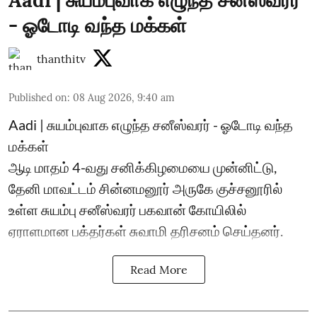
Aadi | சுயம்புவாக எழுந்த சனீஸ்வரர்
- ஓடோடி வந்த மக்கள்
thanthitv
Published on
:
08 Aug 2026, 9:40 am
Aadi | சுயம்புவாக எழுந்த சனீஸ்வரர் - ஓடோடி வந்த
மக்கள்
ஆடி மாதம் 4-வது சனிக்கிழமையை முன்னிட்டு,
தேனி மாவட்டம் சின்னமனூர் அருகே குச்சனூரில்
உள்ள சுயம்பு சனீஸ்வரர் பகவான் கோயிலில்
ஏராளமான பக்தர்கள் சுவாமி தரிசனம் செய்தனர்.
Read More