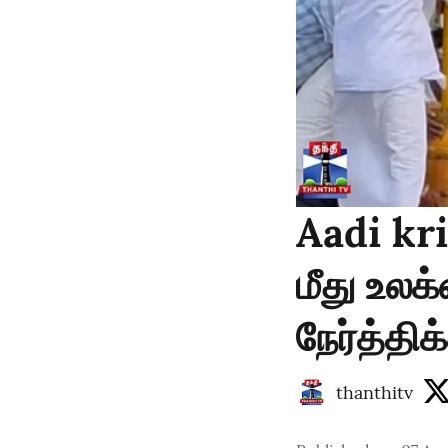
Aadi kri
மீது உல
நேர்த்தி
thanthitv