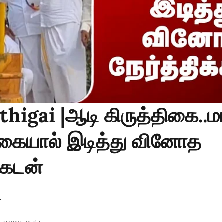
thigai |ஆடி கிருத்திகை..மா
க்கையால் இடித்து வினோத
க்கடன்