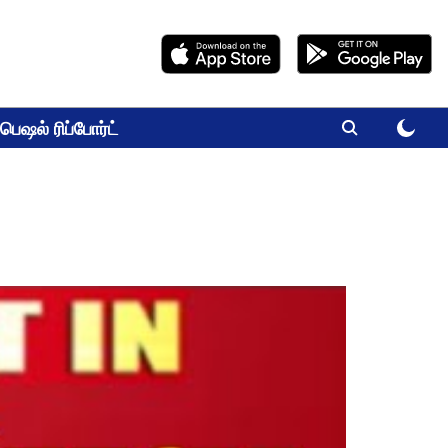
பெஷல் ரிப்போர்ட்