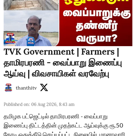
TVK Government | Farmers |
தாமிரபரணி - வைப்பாறு இணைப்பு
ஆய்வு | விவசாயிகள் வரவேற்பு
thanthitv
Published on
:
06 Aug 2026, 8:43 am
தமிழக பட்ஜெட்டில் தாமிரபரணி - வைப்பாறு
இணைப்பு திட்டத்தின் முதற்கட்ட ஆய்வுக்கு ரூ.50
கோடி ஒதுக்கீடு செய்யப்பட்ட நிலையில், மானாவாரி