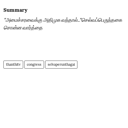
Summary
"அமைச்சரவைக்கு அதிமுக வந்தால்.."செல்வப்பெருந்தகை
சொன்ன வார்த்தை
thanthitv
congress
selvaperunthagai