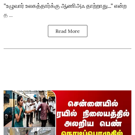
"உழுவார் உலகத்தார்க்கு ஆணிஅஃ தாற்றாது..." என்ற
த ...
Read More