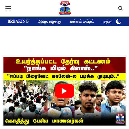
BREAKING
ஆயுத எழுத்து
மக்கள் மன்றம்
தந்தி டிவி D