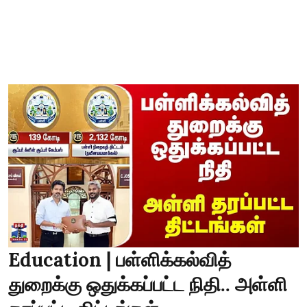
Education | பள்ளிக்கல்வித்
துறைக்கு ஒதுக்கப்பட்ட நிதி.. அள்ளி