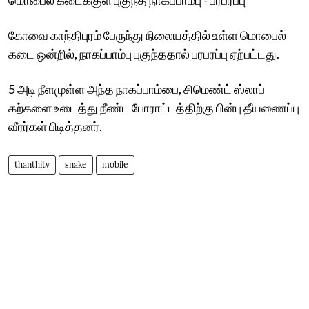
கோவை காந்திபுரம் பேருந்து நிலையத்தில் உள்ள மொபைல்
கடை ஒன்றில், நாகப்பாம்பு புகுந்ததால் பரபரப்பு ஏற்பட்டது.
5 அடி நீளமுள்ள அந்த நாகப்பாம்பை, சிமெண்ட் ஸ்லாப்
கற்களை உடைத்து நீண்ட போராட்டத்திற்கு பின்பு தீயணைப்பு
வீரர்கள் பிடித்தனர்.
thanthitv
snake
mobile