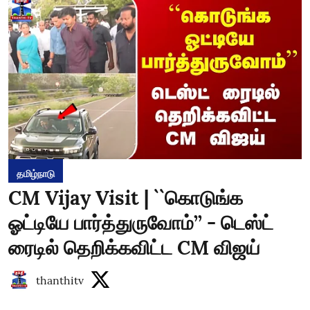
தமிழ்நாடு
CM Vijay Visit | ``கொடுங்க
ஓட்டியே பார்த்துருவோம்’’ - டெஸ்ட்
ரைடில் தெறிக்கவிட்ட CM விஜய்
thanthitv