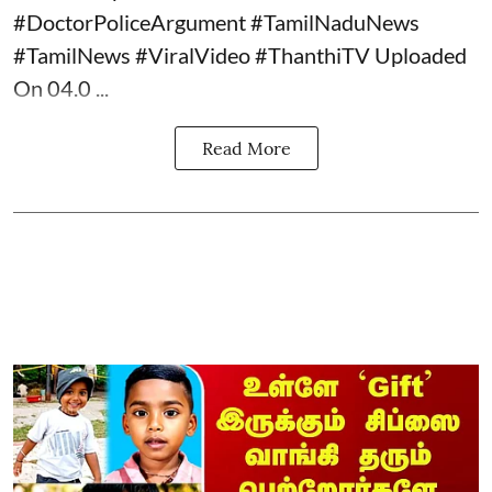
#DoctorPoliceArgument #TamilNaduNews
#TamilNews #ViralVideo #ThanthiTV Uploaded
On 04.0 ...
Read More