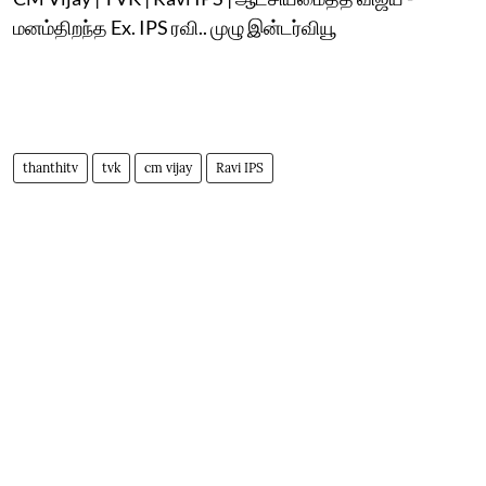
மனம்திறந்த Ex. IPS ரவி.. முழு இன்டர்வியூ
thanthitv
tvk
cm vijay
Ravi IPS