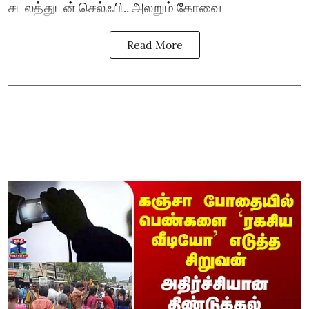
சடலத்துடன் செல்ஃபி.. அலறும் கோவை
Read More