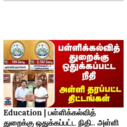
Education | பள்ளிக்கல்வித்
துறைக்கு ஒதுக்கப்பட்ட நிதி.. அள்ளி