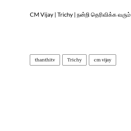
CM Vijay | Trichy | நன்றி தெரிவிக்க வரும
thanthitv
Trichy
cm vijay