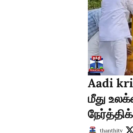
Aadi kri
மீது உல
நேர்த்தி
thanthitv