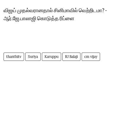
விஜய் முதல்வரானதால் சினிமாவில் வெற்றிடமா? -
ஆர்.ஜே.பாலாஜி கொடுத்த ரிப்ளை
thanthitv
Suriya
Karuppu
RJ Balaji
cm vijay