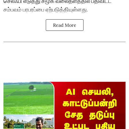
செல்ஃபி எடுத்து சமூக வலைதளத்தில் பதிவிட்ட
சம்பவம் பரபரப்பை ஏற்படுத்தியுள்ளது.
Read More