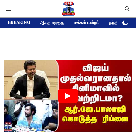
BREAKING
ஆயுத எழுத்து
மக்கள் மன்றம்
தந்தி டிவி D