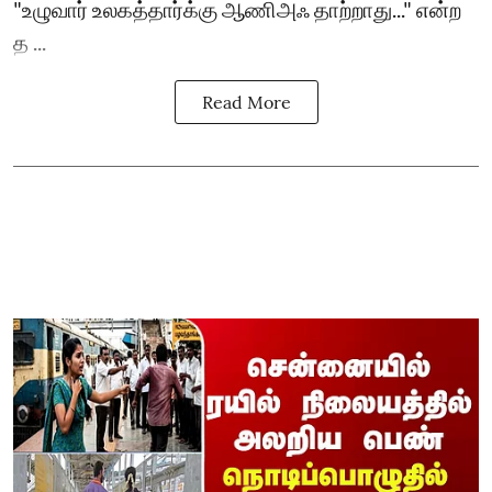
"உழுவார் உலகத்தார்க்கு ஆணிஅஃ தாற்றாது..." என்ற
த ...
Read More