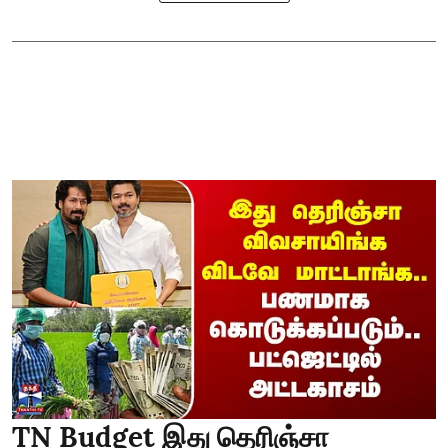
TN Budget இது தெரிஞ்சா