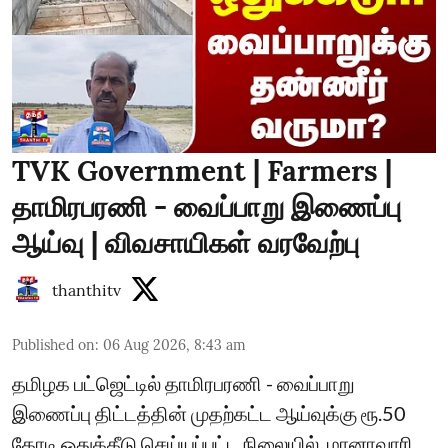
TVK Government | Farmers |
தாமிரபரணி - வைப்பாறு இணைப்பு
ஆய்வு | விவசாயிகள் வரவேற்பு
thanthitv
Published on
:
06 Aug 2026, 8:43 am
தமிழக பட்ஜெட்டில் தாமிரபரணி - வைப்பாறு
இணைப்பு திட்டத்தின் முதற்கட்ட ஆய்வுக்கு ரூ.50
கோடி ஒதுக்கீடு செய்யப்பட்ட நிலையில், மானாவாரி