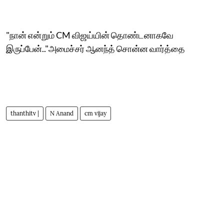
"நான் என்றும் CM விஜய்யின் தொண்டனாகவே
இருப்பேன்.."அமைச்சர் ஆனந்த் சொன்ன வார்த்தை
thanthitv |
N Anand
cm vijay