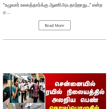
"உழுவார் உலகத்தார்க்கு ஆணிஅஃ தாற்றாது..." என்ற
த ...
Read More