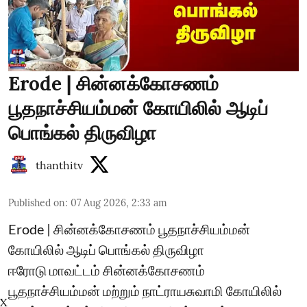
Erode | சின்னக்கோசணம்
பூதநாச்சியம்மன் கோயிலில் ஆடிப்
பொங்கல் திருவிழா
thanthitv
Published on
:
07 Aug 2026, 2:33 am
Erode | சின்னக்கோசணம் பூதநாச்சியம்மன்
கோயிலில் ஆடிப் பொங்கல் திருவிழா
ஈரோடு மாவட்டம் சின்னக்கோசணம்
பூதநாச்சியம்மன் மற்றும் நாட்ராயசுவாமி கோயிலில்
X