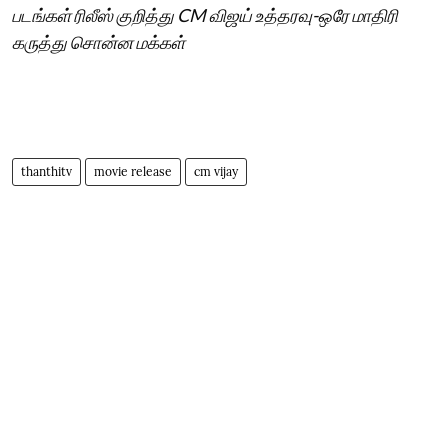
படங்கள் ரிலீஸ் குறித்து CM விஜய் உத்தரவு-ஒரே மாதிரி
கருத்து சொன்ன மக்கள்
thanthitv
movie release
cm vijay