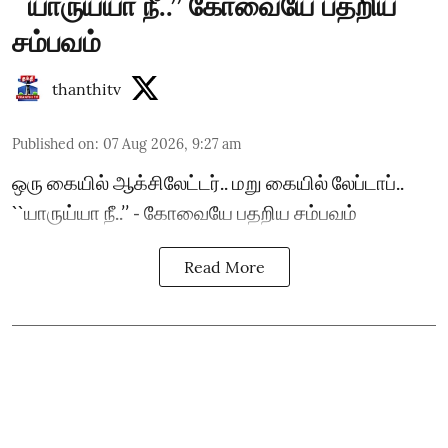
``யாருய்யா நீ..’’ கோவையே பதறிய
சம்பவம்
thanthitv
Published on
:
07 Aug 2026, 9:27 am
ஒரு கையில் ஆக்சிலேட்டர்.. மறு கையில் லேப்டாப்..
``யாருய்யா நீ..’’ - கோவையே பதறிய சம்பவம்
Read More