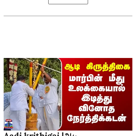
Aadi krithigai |ஆடி