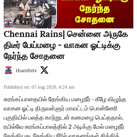
Chennai Rains| சென்னை அருகே
திடீர் பேய்மழை - வாகன ஓட்டிக்கு
நேர்ந்த சோதனை
thanthitv
Published on
:
07 Aug 2026, 4:24 am
சுரங்கப்பாதையில் தேங்கிய மழைநீர் - கீழே விழுந்த
வாகன ஓட்டி திருவள்ளுர் மாவட்டம் பொன்னேரி
பகுதியில் பலத்த காற்றுடன் கனமழை பெய்ததால்,
ரயில்வே சுரங்கப்பாலத்தில் 2 அடிக்கு மேல் மழைநீர்
தேங்கியது. தேங்கிய நீரில் வாகனங்கள் சிக்கித்