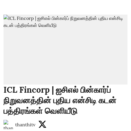
ICL Fincorp | ஐசிஎல் பின்கார்ப்
நிறுவனத்தின் புதிய என்சிடி கடன்
பத்திரங்கள் வெளியீடு
thanthitv