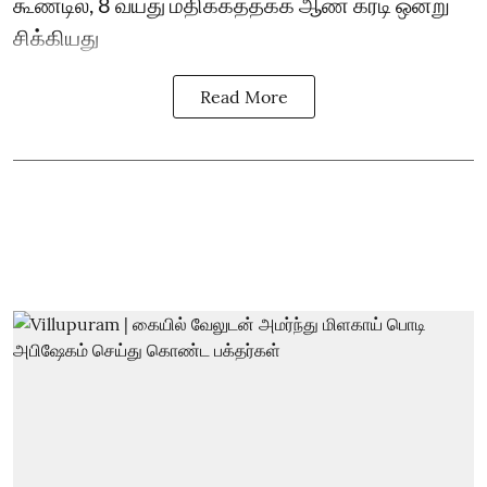
கூண்டில், 8 வயது மதிக்கத்தக்க ஆண் கரடி ஒன்று
சிக்கியது
Read More