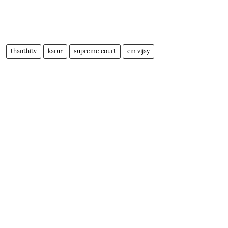
thanthitv
karur
supreme court
cm vijay