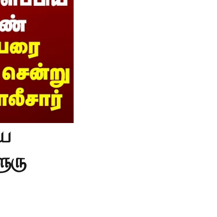
ிய
ூரு