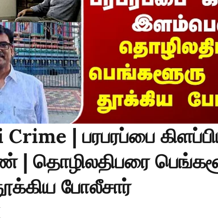
Crime | பரபரப்பை கிளப்ப
் | தொழிலதிபரை பெங்கள
ூக்கிய போலீசார்