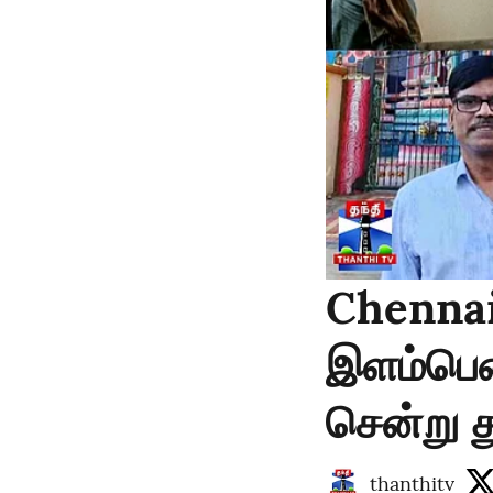
Chennai 
இளம்பெண
சென்று த
thanthitv