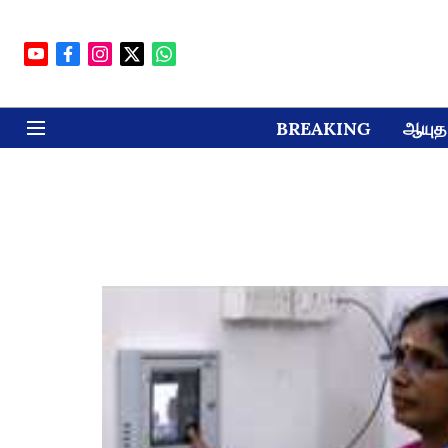
BREAKING
ஆயுத 