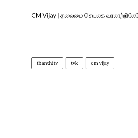
CM Vijay | தலைமை செயலக வரலாற்றிலே
thanthitv
tvk
cm vijay