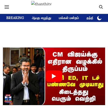
BREAKING
ஆயுத எழுத்து
மக்கள் மன்றம்
தந்தி டிவி D