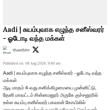
Aadi | சுயம்புவாக எழுந்த சனீஸ்வரர்
- ஓடோடி வந்த மக்கள்
thanthitv
Published on
:
08 Aug 2026, 9:40 am
Aadi | சுயம்புவாக எழுந்த சனீஸ்வரர் - ஓடோடி வந்த
மக்கள்
ஆடி மாதம் 4-வது சனிக்கிழமையை முன்னிட்டு,
தேனி மாவட்டம் சின்னமனூர் அருகே குச்சனூரில்
உள்ள சுயம்பு சனீஸ்வரர் பகவான் கோயிலில்
ஏராளமான பக்தர்கள் சுவாமி தரிசனம் செய்தனர்.