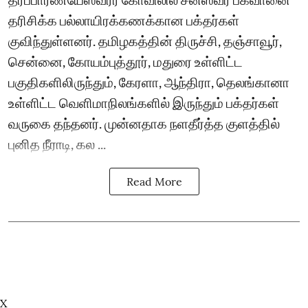
தரிசிக்க பல்லாயிரக்கணக்கான பக்தர்கள்
குவிந்துள்ளனர். தமிழகத்தின் திருச்சி, தஞ்சாவூர்,
சென்னை, கோயம்புத்தூர், மதுரை உள்ளிட்ட
பகுதிகளிலிருந்தும், கேரளா, ஆந்திரா, தெலங்கானா
உள்ளிட்ட வெளிமாநிலங்களில் இருந்தும் பக்தர்கள்
வருகை தந்தனர். முன்னதாக நளதீர்த்த குளத்தில்
புனித நீராடி, கல ...
Read More
X