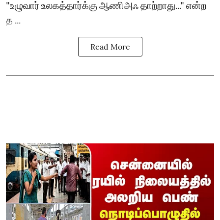
"உழுவார் உலகத்தார்க்கு ஆணிஅஃ தாற்றாது..." என்ற
த ...
Read More