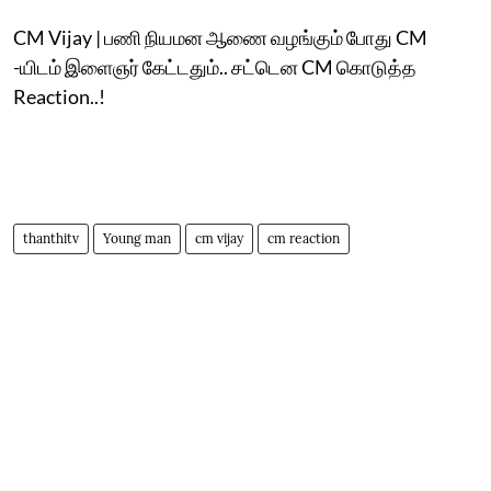
CM Vijay | பணி நியமன ஆணை வழங்கும் போது CM
-யிடம் இளைஞர் கேட்டதும்.. சட்டென CM கொடுத்த
Reaction..!
thanthitv
Young man
cm vijay
cm reaction