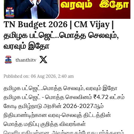
TN Budget 2026 | CM Vijay |
தமிழக பட்ஜெட்..மொத்த செலவும்,
வரவும் இதோ
thanthitv
Published on
:
06 Aug 2026, 2:40 am
தமிழக பட்ஜெட்..மொத்த செலவும், வரவும் இதோ
தமிழக பட்ஜெட் - மொத்த செலவினம் ₹4.72 லட்சம்
கோடி தமிழ்நாடு அரசின் 2026-2027ஆம்
நிதியாண்டிற்கான வரவு-செலவுத் திட்டத்தின்
மொத்த மதிப்பு குறித்த விவரங்கள்
வெளியாகியுள்ளன. அவற்றை தற்போது பார்க்கலாம்...