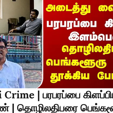
Crime | பரபரப்பை கிளப்ப
் | தொழிலதிபரை பெங்கள