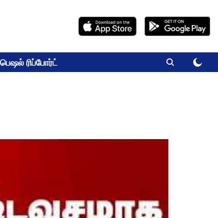
பெஷல் ரிப்போர்ட்