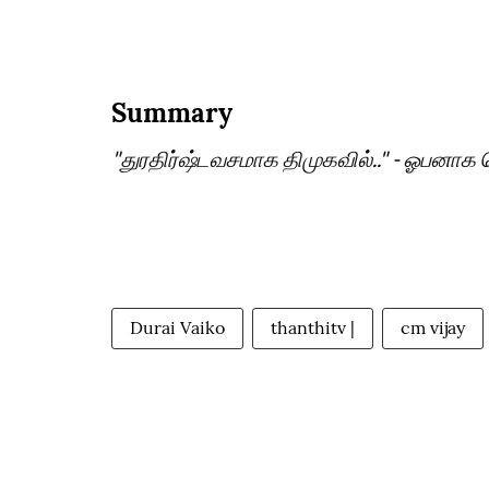
Summary
"துரதிர்ஷ்டவசமாக திமுகவில்.." - ஓபனா
Durai Vaiko
thanthitv |
cm vijay