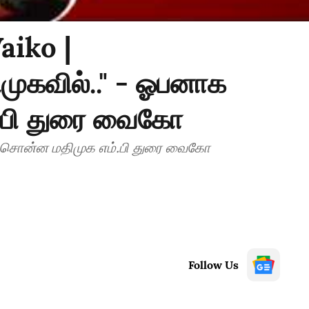
aiko |
ிமுகவில்.." - ஓபனாக
.பி துரை வைகோ
ாக சொன்ன மதிமுக எம்.பி துரை வைகோ
Follow Us