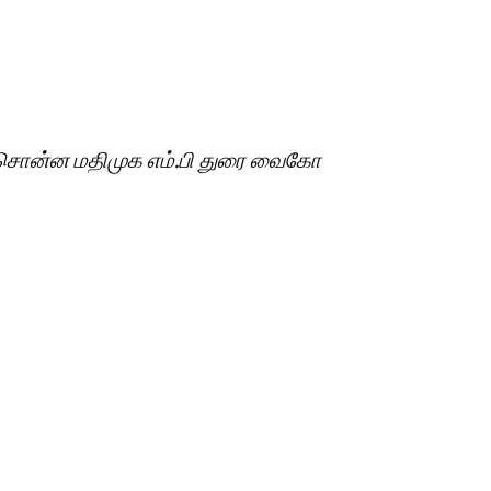
க சொன்ன மதிமுக எம்.பி துரை வைகோ