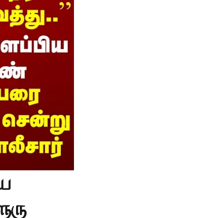
ிய
ூரு