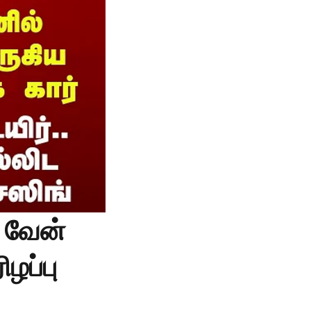
 வேன்
ிழப்பு