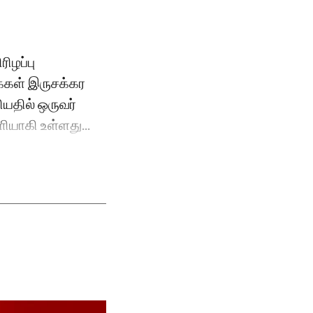
ரிழப்பு
க்கள் இருசக்கர
யதில் ஒருவர்
ளியாகி உள்ளது...