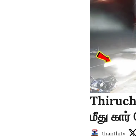
Thiruch
மீது கார்
thanthitv