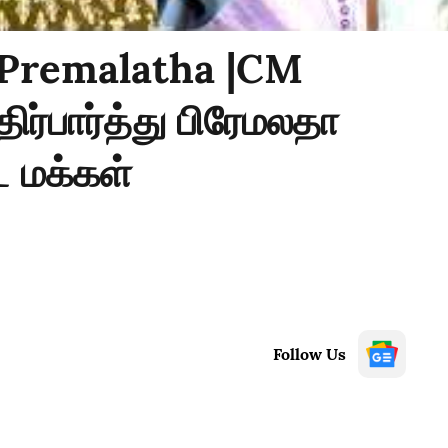
 Premalatha |CM
ிர்பார்த்து பிரேமலதா
்ட மக்கள்
Follow Us