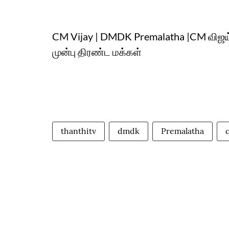
CM Vijay | DMDK Premalatha |CM விஜய் வ
முன்பு திரண்ட மக்கள்
thanthitv
dmdk
Premalatha