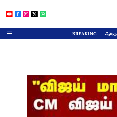
BREAKING
ஆயுத 