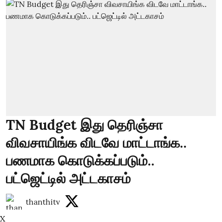
TN Budget இது தெரிஞ்சா
விவசாயிங்க விடவே மாட்டாங்க..
பணமாக கொடுக்கப்படும்..
பட்ஜெட்டில் அட்டகாசம்
thanthitv
X