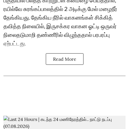
பகுதியில் பலத்த காற்றுடன் கனமழை பெய்ததால்,
ரயில்வே சுரங்கப்பாலத்தில் 2 அடிக்கு மேல் மழைநீர்
தேங்கியது. தேங்கிய நீரில் வாகனங்கள் சிக்கித்
தவித்த நிலையில், இருசக்கர வாகன ஓட்டி ஒருவர்
நிலைதடுமாறி தண்ணீரில் விழுந்ததால் பரபரப்பு
ஏற்பட்டது.
Read More