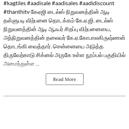
#kagtiles #aadisale #aadisales #aadidiscount
#thanthitv கேஏஜி டைல்ஸ் நிறுவனத்தின் ஆடி
தள்ளுபடி விற்பனை தொடக்கம் கே.ஏ.ஜி. டைல்ஸ்
நிறுவனத்தின் ஆடி ஆஃபர் சிறப்பு விற்பனையை,
அந்நிறுவனத்தின் தலைவர் கே.ஏ.கோபாலகிருஷ்ணன்
தொடங்கி வைத்தார். சென்னையை அடுத்த
திருவேற்காடு சிக்னல் அருகே உள்ள நூம்பல் பகுதியில்
அமைந்துள்ள ...
Read More