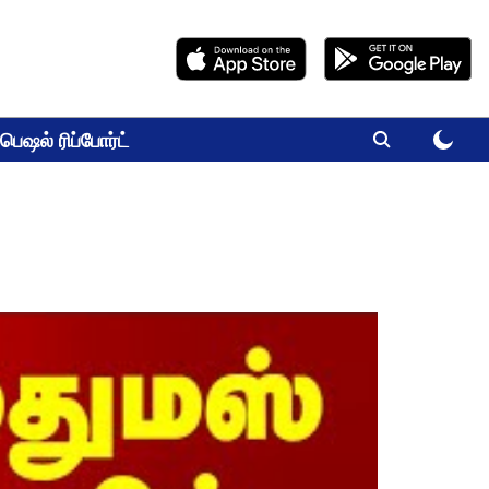
பெஷல் ரிப்போர்ட்