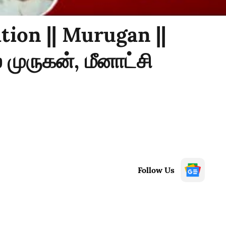
tion || Murugan ||
 முருகன், மீனாட்சி
Follow Us