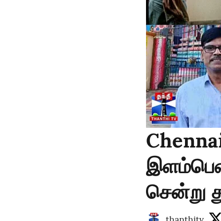
Chennai 
இளம்பெண
சென்று த
thanthitv