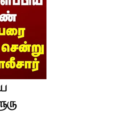
ிய
ூரு