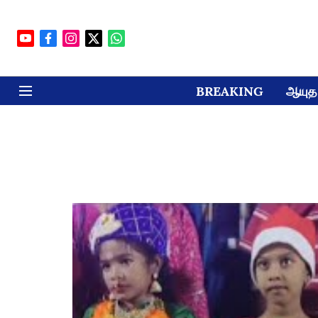
BREAKING
ஆயுத 