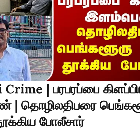
Crime | பரபரப்பை கிளப்ப
் | தொழிலதிபரை பெங்கள
ூக்கிய போலீசார்