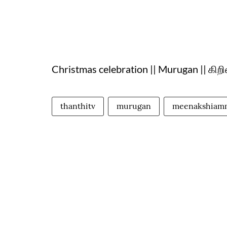
Christmas celebration || Murugan || கிறி
thanthitv
murugan
meenakshiam