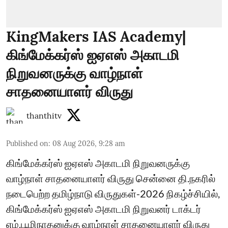
KingMakers IAS Academy|
கிங்மேக்கர்ஸ் ஐஏஎஸ் அகாடமி
நிறுவனருக்கு வாழ்நாள்
சாதனையாளர் விருது
thanthitv
Published on
:
08 Aug 2026, 9:28 am
கிங்மேக்கர்ஸ் ஐஏஎஸ் அகாடமி நிறுவனருக்கு
வாழ்நாள் சாதனையாளர் விருது சென்னை தி.நகரில்
நடைபெற்ற தமிழ்நாடு விருதுகள்-2026 நிகழ்ச்சியில்,
கிங்மேக்கர்ஸ் ஐஏஎஸ் அகாடமி நிறுவனர் டாக்டர்
எம்.பூமிநாதனுக்கு வாழ்நாள் சாதனையாளர் விருது