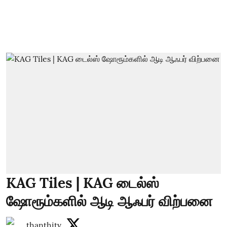
KAG Tiles | KAG டைல்ஸ்
ஷோரூம்களில் ஆடி ஆஃபர் விற்பனை
thanthitv