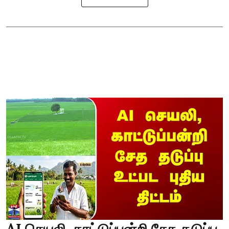
AI செயலி, காட்டுப்பன்றி சேத தடுப்பு