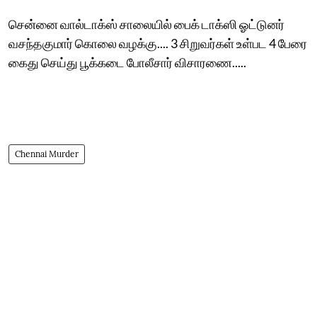
சென்னை வால்டாக்ஸ் சாலையில் பைக் டாக்ஸி ஓட்டுனர்
வசந்தகுமார் கொலை வழக்கு.... 3 சிறுவர்கள் உள்பட 4 பேரை
கைது செய்து பூக்கடை போலீசார் விசாரணை.....
Chennai Murder