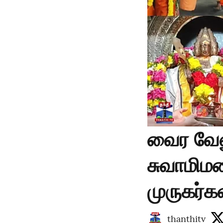
வைர வேல
சுவாமிமல
முருகர்க
thanthitv