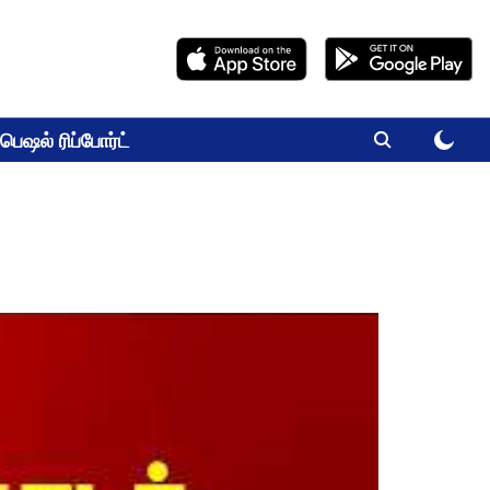
பெஷல் ரிப்போர்ட்