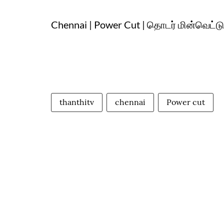
Chennai | Power Cut | தொடர் மின்வெட்ட
thanthitv
chennai
Power cut