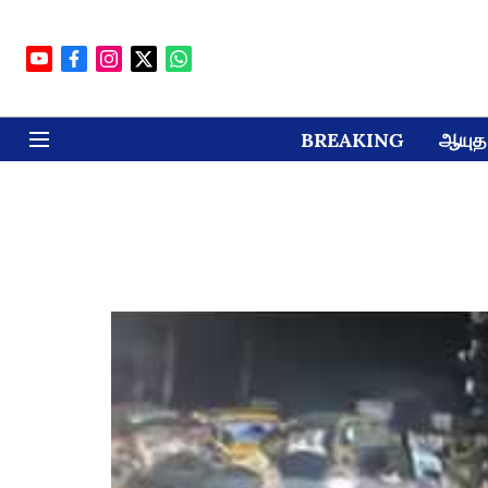
BREAKING
ஆயுத 