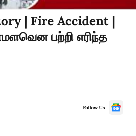
ory | Fire Accident |
ளவென பற்றி எரிந்த
Follow Us