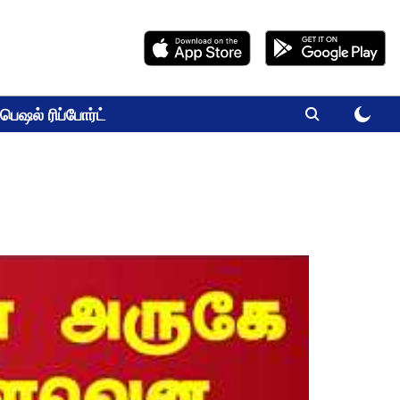
பெஷல் ரிப்போர்ட்