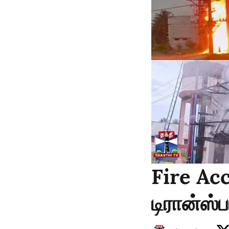
Fire Acci
டிரான்ஸ்ப