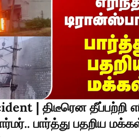
dent | திடீரென தீப்பற்றி எ
ார்மர்.. பார்த்து பதறிய மக்க