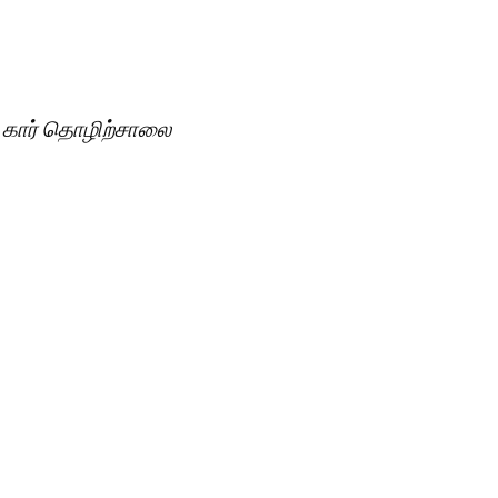
 கார் தொழிற்சாலை