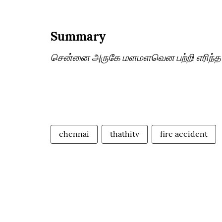
Summary
சென்னை அருகே மளமளவென பற்றி எரிந்த
chennai
thathitv
fire accident