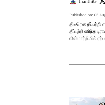
thanthitv
Published on
:
05 Au
திடீரென தீப்பற்றி எ
தீப்பற்றி எரிந்த ட
மின்மாற்றியில் ஏற்