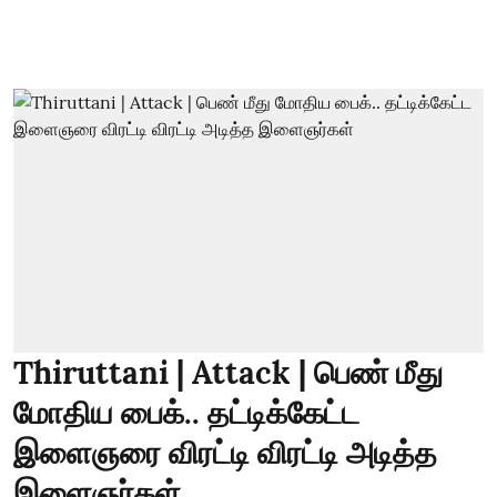
Thiruttani | Attack | பெண் மீது
மோதிய பைக்.. தட்டிக்கேட்ட
இளைஞரை விரட்டி விரட்டி அடித்த
இளைஞர்கள்