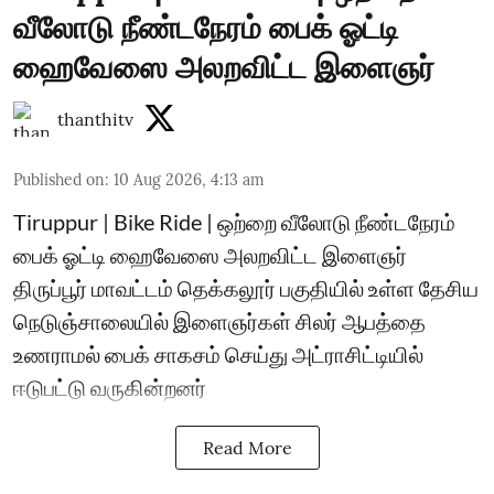
வீலோடு நீண்டநேரம் பைக் ஓட்டி
ஹைவேஸை அலறவிட்ட இளைஞர்
thanthitv
Published on
:
10 Aug 2026, 4:13 am
Tiruppur | Bike Ride | ஒற்றை வீலோடு நீண்டநேரம்
பைக் ஓட்டி ஹைவேஸை அலறவிட்ட இளைஞர்
திருப்பூர் மாவட்டம் தெக்கலூர் பகுதியில் உள்ள தேசிய
நெடுஞ்சாலையில் இளைஞர்கள் சிலர் ஆபத்தை
உணராமல் பைக் சாகசம் செய்து அட்ராசிட்டியில்
ஈடுபட்டு வருகின்றனர்
Read More