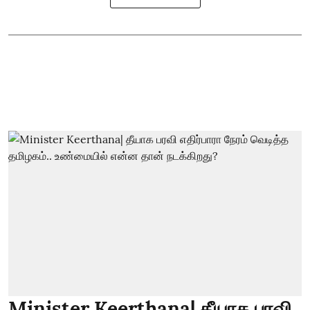
Minister Keerthana| தீயாக பரவி