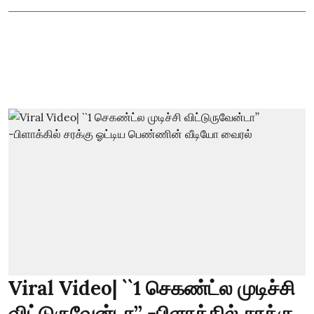
Viral Video| ``1 செகண்ட்ல முடிச்சி
விட்டுருவேன்டா’’ -பிளாக்கில் சரக்கு