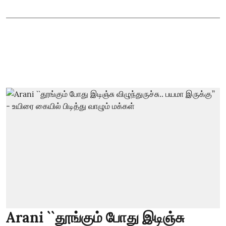
Arani ``தூங்கும் போது இடிஞ்சு