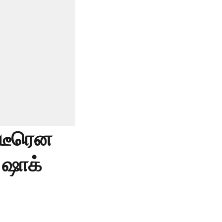
ிடீரென
 ஷாக்