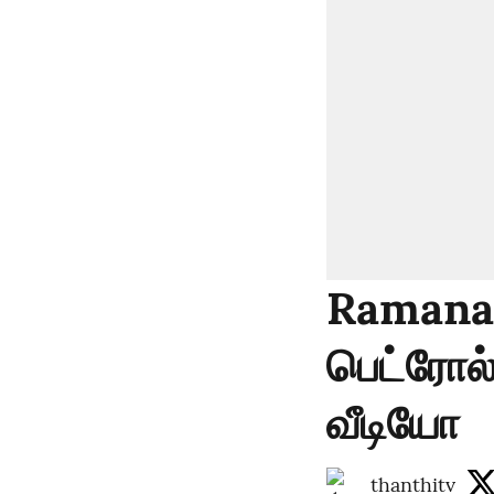
Ramanat
பெட்ரோல
வீடியோ
thanthitv