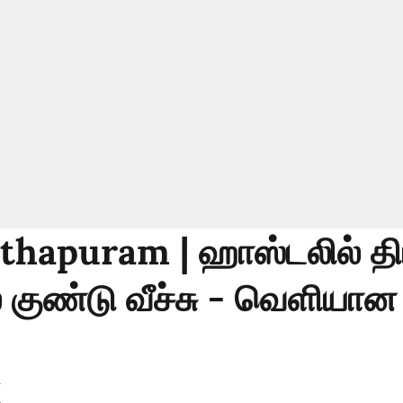
hapuram | ஹாஸ்டலில் த
் குண்டு வீச்சு - வெளியான