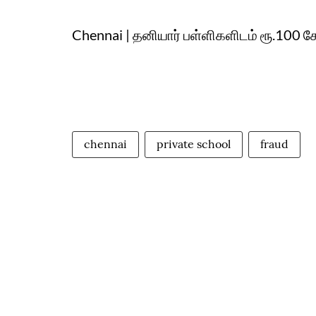
Chennai | தனியார் பள்ளிகளிடம் ரூ.100 க
chennai
private school
fraud