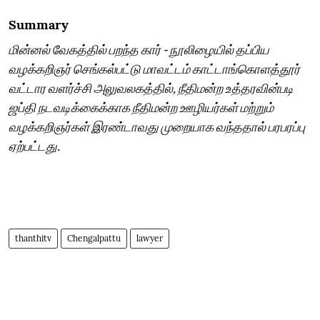
Summary
மின்னல் வேகத்தில் பறந்த கார் - நூலிழையில் தப்பிய
வழக்கறிஞர் செங்கல்பட்டு மாவட்டம் காட்டாங்கொளத்தூர்
வட்டார வளர்ச்சி அலுவலகத்தில், நீதிமன்ற உத்தரவின்படி
ஜப்தி நடவடிக்கைக்காக நீதிமன்ற ஊழியர்கள் மற்றும்
வழக்கறிஞர்கள் இரண்டாவது முறையாக வந்ததால் பரபரப்பு
ஏற்பட்டது.
thanthitv
Chengalpattu
lawyer