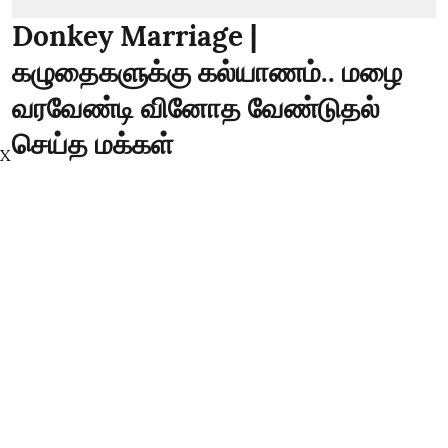
Donkey Marriage |
கழுதைகளுக்கு கல்யாணம்.. மழை
வரவேண்டி வினோத வேண்டுதல்
செய்த மக்கள்
X
thanthitv
Published on
:
09 Aug 2026, 7:57 am
கழுதைகளுக்கு கல்யாணம்.. மழை வரவேண்டி
வினோத வேண்டுதல் செய்த மக்கள்
மழை வேண்டி கழுதைகளுக்கு கல்யாணம் –
ஒடுகத்தூரில் வினோத நிகழ்வு வேலூர் மாவட்டம்
ஒடுகத்தூரில், விவசாயிகளின் நலனுக்காகவும், மழை
வேண்டியும் கழுதைகளுக்கு கல்யாணம் நடத்தப்பட்ட