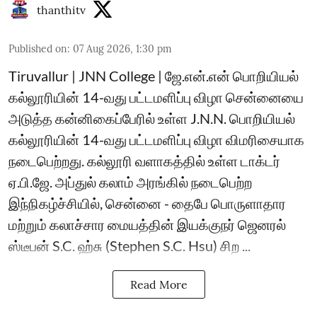
thanthitv
Published on
:
07 Aug 2026, 1:30 pm
Tiruvallur | JNN College | ஜே.என்.என் பொறியியல்
கல்லூரியின் 14-வது பட்டமளிப்பு விழா சென்னையை
அடுத்த கன்னிகைப்பேரில் உள்ள J.N.N. பொறியியல்
கல்லூரியின் 14-வது பட்டமளிப்பு விழா விமரிசையாக
நடைபெற்றது. கல்லூரி வளாகத்தில் உள்ள டாக்டர்
ஏ.பி.ஜே. அப்துல் கலாம் அரங்கில் நடைபெற்ற
இந்நிகழ்ச்சியில், சென்னை - தைபே பொருளாதார
மற்றும் கலாச்சார மையத்தின் இயக்குநர் ஜெனரல்
ஸ்டீபன் S.C. ஹ்சு (Stephen S.C. Hsu) சிற ...
Read More