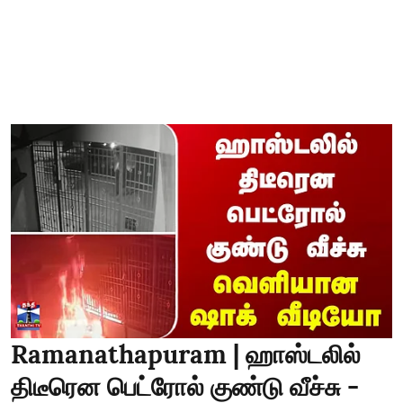
Ramanathapuram | ஹாஸ்டலில்
திடீரென பெட்ரோல் குண்டு வீச்சு -