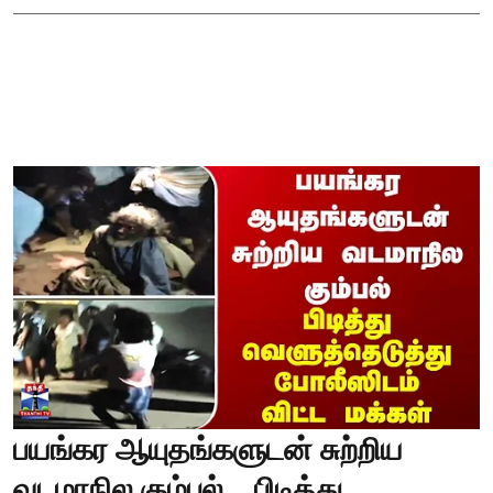
பயங்கர ஆயுதங்களுடன் சுற்றிய
வடமாநில கும்பல்... பிடித்து