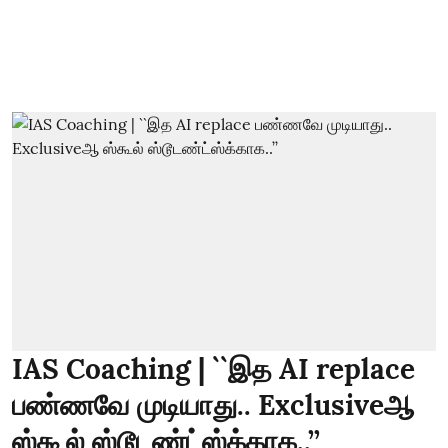
IAS Coaching | ``இத AI replace
பண்ணவே முடியாது.. Exclusiveஆ
ஸ்கூல் ஸ்டூடண்ட்ஸ்க்காக..’’