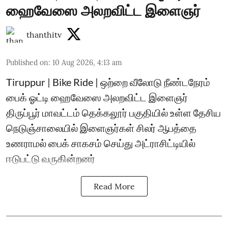
ஹைவேஸை அலறவிட்ட இளைஞர்
thanthitv
Published on
:
10 Aug 2026, 4:13 am
Tiruppur | Bike Ride | ஒற்றை வீலோடு நீண்டநேரம்
பைக் ஓட்டி ஹைவேஸை அலறவிட்ட இளைஞர்
திருப்பூர் மாவட்டம் தெக்கலூர் பகுதியில் உள்ள தேசிய
நெடுஞ்சாலையில் இளைஞர்கள் சிலர் ஆபத்தை
உணராமல் பைக் சாகசம் செய்து அட்ராசிட்டியில்
ஈடுபட்டு வருகின்றனர்
Read More