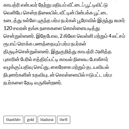
காயத்ரி என்பவர் நேற்று மதியம் வீட்டைப் பூட்டிவிட்டு
வெளியே சென்ற நிலையில், வீட்டின் பின்பக்க பூட்டை
உடைத்து உள்ளே புகுந்த மர்ம நபர்கள் பூரோவில் இருந்து சுமார்
120 சவரன் தங்க நகைகளை கொள்ளையடித்து
சென்றுள்ளனர். இதேபோல, 2 கிலோ வெள்ளி மற்றும் 4 லட்சம்
ரூபாய் ரொக்க பணத்தையும் மர்ம நபர்கள்
திருடிச்சென்றுள்ளனர். இதுகுறித்து காயத்ரி அளித்த
புகாரின் பேரில் சத்திரப்பட்டி காவல் நிலைய போலீசார்
வழக்குப்பதிவு செய்து, கைரேகை மற்றும் தடயவியல்
நிபுணர்களின் உதவியுடன் கொள்ளையில் ஈடுபட்ட மர்ம
நபர்களை தேடி வருகின்றனர்.
thanthitv
gold
Madurai
theft