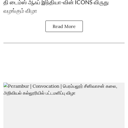
தி டைம்ஸ் ஆஃப் இந்தியா-வின் ICONS விருது
வழங்கும் விழா
Read More