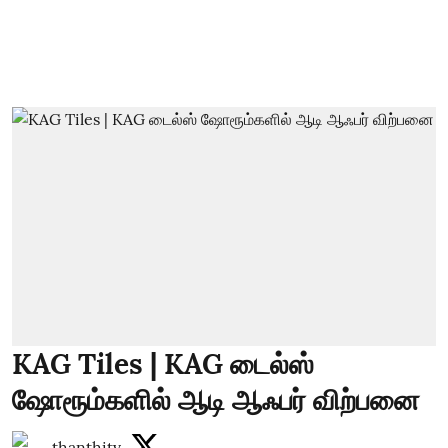
KAG Tiles | KAG டைல்ஸ்
ஷோரூம்களில் ஆடி ஆஃபர் விற்பனை
thanthitv