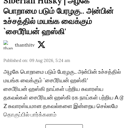
Siberian Husky | அழகே
பொறாமை படும் பேரழகு.. அன்பின்
உச்சத்தில் மயங்க வைக்கும்
`சைபீரியன் ஹஸ்கி'
thanthitv
Published on
:
09 Aug 2026, 5:24 am
அழகே பொறாமை படும் பேரழகு.. அன்பின் உச்சத்தில்
மயங்க வைக்கும் `சைபீரியன் ஹஸ்கி'
சைபீரியன் ஹஸ்கி நாய்கள் பற்றிய சுவாரஸ்ய
தகவல்கள் சைபீரியன் ஹஸ்கி ரக நாய்கள் பற்றிய A டூ
Z சுவாரஸ்யமான தகவல்களை இன்றைய செல்லமே
தொகுப்பில் பார்க்கலாம்