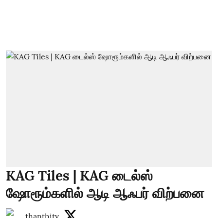
KAG Tiles | KAG டைல்ஸ்
ஷோரூம்களில் ஆடி ஆஃபர் விற்பனை
thanthitv