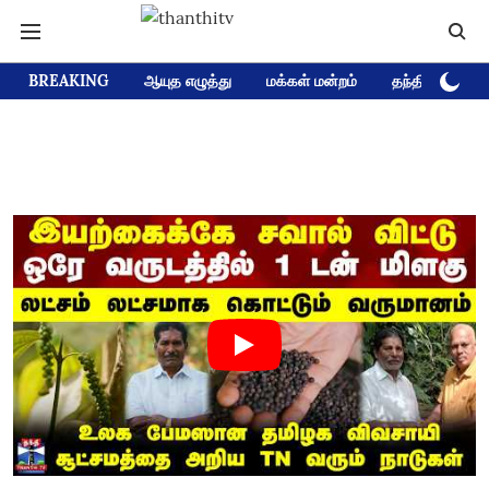
BREAKING
ஆயுத எழுத்து
மக்கள் மன்றம்
தந்தி டிவி D