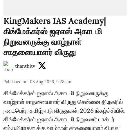
KingMakers IAS Academy|
கிங்மேக்கர்ஸ் ஐஏஎஸ் அகாடமி
நிறுவனருக்கு வாழ்நாள்
சாதனையாளர் விருது
thanthitv
Published on
:
08 Aug 2026, 9:28 am
கிங்மேக்கர்ஸ் ஐஏஎஸ் அகாடமி நிறுவனருக்கு
வாழ்நாள் சாதனையாளர் விருது சென்னை தி.நகரில்
நடைபெற்ற தமிழ்நாடு விருதுகள்-2026 நிகழ்ச்சியில்,
கிங்மேக்கர்ஸ் ஐஏஎஸ் அகாடமி நிறுவனர் டாக்டர்
எம்.பூமிநாதனுக்கு வாழ்நாள் சாதனையாளர் விருது