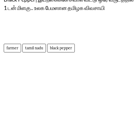
1 டன் மிளகு.. உலக பேமஸான தமிழக விவசாயி
farmer
tamil nadu
black pepper