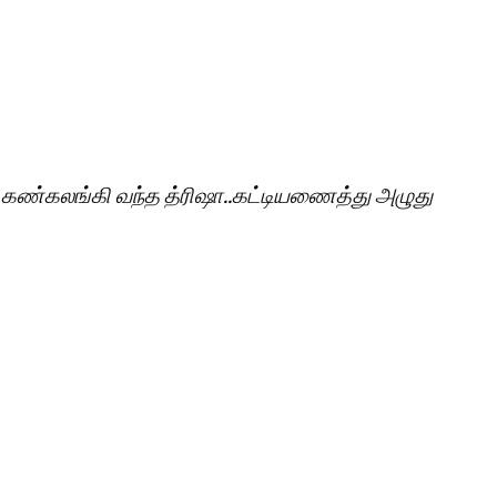
| கண்கலங்கி வந்த த்ரிஷா..கட்டியணைத்து அழுது