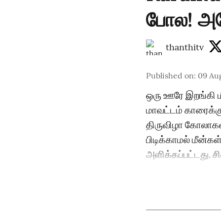
போல! அடே
thanthitv
Published on
:
09 Au
ஒரு ஊரே இறங்கி ம
மாவட்டம் காரைக்கு
திருவிழா கோலாகல
பிடிக்காமல் மீன்கள
அளிக்கப்பட்டது. சி