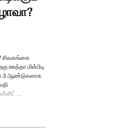
ிழாவா?
வா? சிவகங்கை
றகு ஊத்தா மீன்பிடி
ல் 3 ஆண்டுகளாக
ுமதி
்ளிட் ...