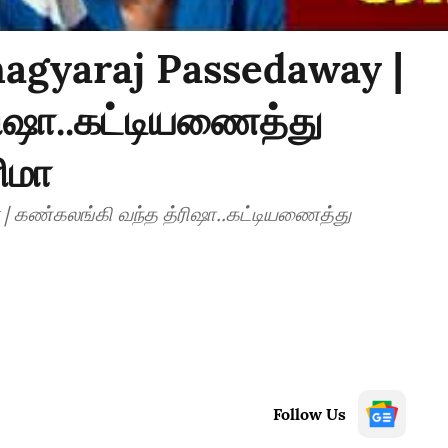
hagyaraj Passedaway |
ிஷா..கட்டியணைத்து
ணிமா
 | கண்கலங்கி வந்த த்ரிஷா..கட்டியணைத்து
Follow Us