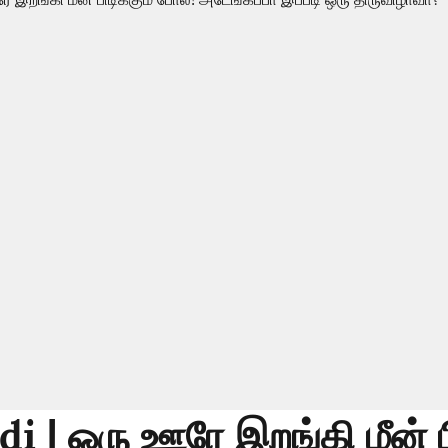
i | ஒரு ஊரே இறங்கி மீன் பி