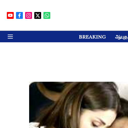
BREAKING
ஆயுத 