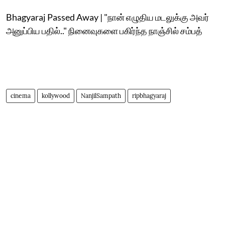
Bhagyaraj Passed Away | "நான் எழுதிய மடலுக்கு அவர்
அனுப்பிய பதில்.." நினைவுகளை பகிர்ந்த நாஞ்சில் சம்பத்
cinema
kollywood
NanjilSampath
ripbhagyaraj