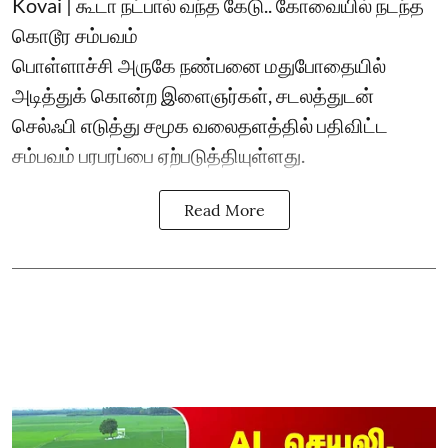
Kovai | கூடா நட்பால் வந்த கேடு.. கோவையில் நடந்த
கொடூர சம்பவம்
பொள்ளாச்சி அருகே நண்பனை மதுபோதையில்
அடித்துக் கொன்ற இளைஞர்கள், சடலத்துடன்
செல்ஃபி எடுத்து சமூக வலைதளத்தில் பதிவிட்ட
சம்பவம் பரபரப்பை ஏற்படுத்தியுள்ளது.
Read More