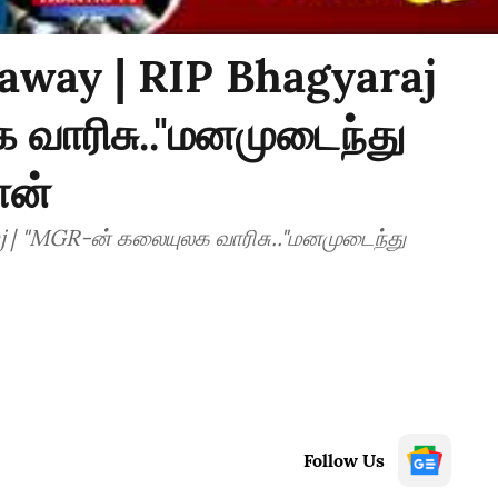
away | RIP Bhagyaraj
வாரிசு.."மனமுடைந்து
ான்
j | "MGR-ன் கலையுலக வாரிசு.."மனமுடைந்து
Follow Us