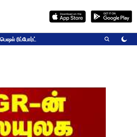
பெஷல் ரிப்போர்ட்