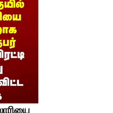
லாரியை