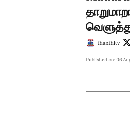
தாறுமாறா
வெளுத்து
thanthitv
Published on
:
06 Aug