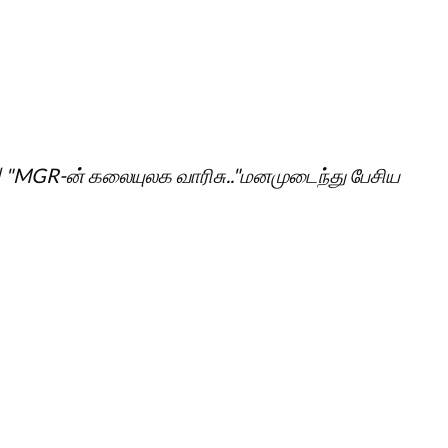
 | "MGR-ன் கலையுலக வாரிசு.."மனமுடைந்து பேசிய