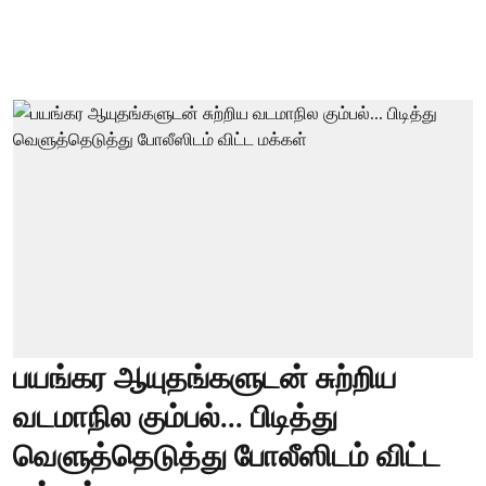
பயங்கர ஆயுதங்களுடன் சுற்றிய
வடமாநில கும்பல்... பிடித்து
வெளுத்தெடுத்து போலீஸிடம் விட்ட