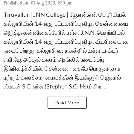
Published on
:
07 Aug 2026, 1:30 pm
Tiruvallur | JNN College | ஜே.என்.என் பொறியியல்
கல்லூரியின் 14-வது பட்டமளிப்பு விழா சென்னையை
அடுத்த கன்னிகைப்பேரில் உள்ள J.N.N. பொறியியல்
கல்லூரியின் 14-வது பட்டமளிப்பு விழா விமரிசையாக
நடைபெற்றது. கல்லூரி வளாகத்தில் உள்ள டாக்டர்
ஏ.பி.ஜே. அப்துல் கலாம் அரங்கில் நடைபெற்ற
இந்நிகழ்ச்சியில், சென்னை - தைபே பொருளாதார
மற்றும் கலாச்சார மையத்தின் இயக்குநர் ஜெனரல்
ஸ்டீபன் S.C. ஹ்சு (Stephen S.C. Hsu) சிற ...
Read More