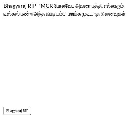
Bhagyaraj RIP |"MGR போலவே.. அவரை பத்தி எல்லாரும்
டிஸ்கஸ் பண்ற அந்த விஷயம்.."-மறக்க முடியாத நினைவுகள்
Bhagyaraj RIP