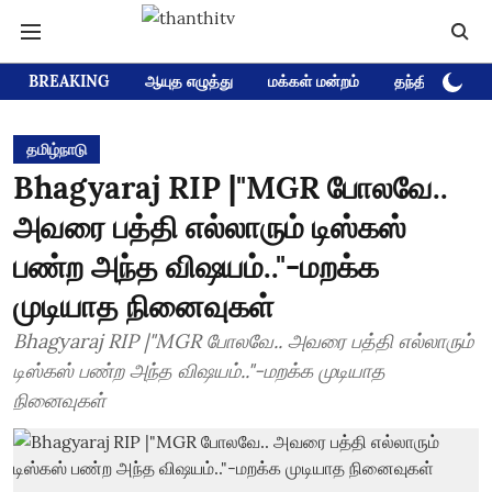
BREAKING
ஆயுத எழுத்து
மக்கள் மன்றம்
தந்தி டிவி D
தமிழ்நாடு
Bhagyaraj RIP |"MGR போலவே..
அவரை பத்தி எல்லாரும் டிஸ்கஸ்
பண்ற அந்த விஷயம்.."-மறக்க
முடியாத நினைவுகள்
Bhagyaraj RIP |"MGR போலவே.. அவரை பத்தி எல்லாரும்
டிஸ்கஸ் பண்ற அந்த விஷயம்.."-மறக்க முடியாத
நினைவுகள்