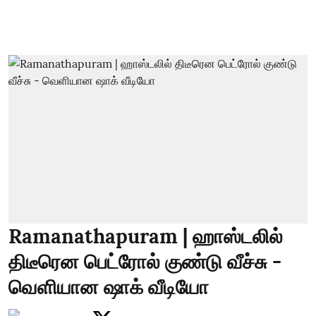
Ramanathapuram | ஹாஸ்டலில்
திடீரென பெட்ரோல் குண்டு வீச்சு -
வெளியான ஷாக் வீடியோ