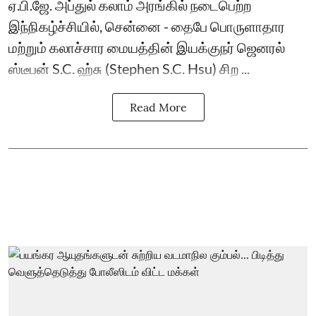
ஏ.பி.ஜே. அப்துல் கலாம் அரங்கில் நடைபெற்ற
இந்நிகழ்ச்சியில், சென்னை - தைபே பொருளாதார
மற்றும் கலாச்சார மையத்தின் இயக்குநர் ஜெனரல்
ஸ்டீபன் S.C. ஹ்சு (Stephen S.C. Hsu) சிற ...
Read More