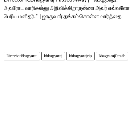
அவரோட வாரிசுன்னு அறிவிக்கிறாருன்னா அவர் எவ்வளோ
பெரிய மனிதர்..'' | ஜாகுவார் தங்கம் சொன்ன வார்த்தை
DirectorBhagyaraj
kbhagyaraj
kbhagyarajrip
BhagyarajDeath