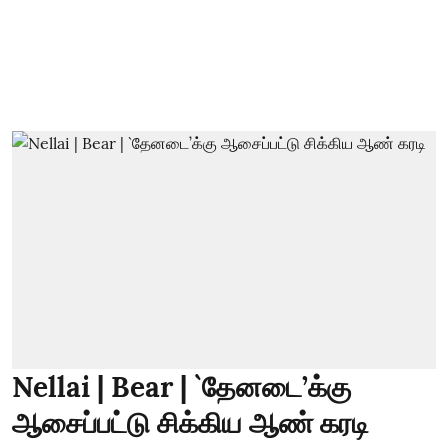
Nellai | Bear | `தேனடை’க்கு
ஆசைப்பட்டு சிக்கிய ஆண் கரடி