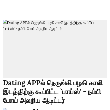
Dating APPல் நெருங்கி பழகி காலி
இடத்திற்கு கூப்பிட்ட `பாய்ஸ்’ - நம்பி
போய் அலறிய ஆடிட்டர்