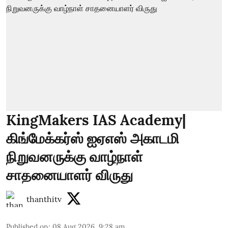
KingMakers IAS Academy|
கிங்மேக்கர்ஸ் ஐஏஎஸ் அகாடமி
நிறுவனருக்கு வாழ்நாள்
சாதனையாளர் விருது
thanthitv
Published on
:
08 Aug 2026, 9:28 am