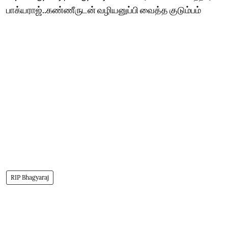
பாக்யராஜ்..கண்ணீருடன் வழியனுப்பி வைத்த குடும்பம்
RIP Bhagyaraj