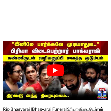
Rip Bhagyaraj |Bhagyaraj Funeralபிரியா விடைபெற்றார்