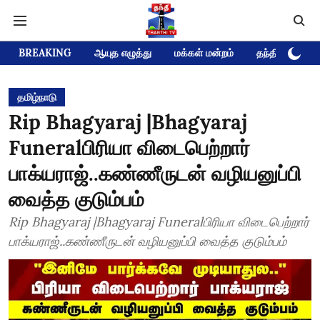
BREAKING
ஆயுத எழுத்து
மக்கள் மன்றம்
தந்தி டிவி D
தமிழ்நாடு
Rip Bhagyaraj |Bhagyaraj
Funeralபிரியா விடைபெற்றார்
பாக்யராஜ்..கண்ணீருடன் வழியனுப்பி
வைத்த குடும்பம்
Rip Bhagyaraj |Bhagyaraj Funeralபிரியா விடைபெற்றார்
பாக்யராஜ்..கண்ணீருடன் வழியனுப்பி வைத்த குடும்பம்