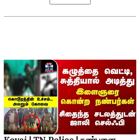
Kovai | TN Police | நண்பனை