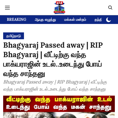
BREAKING
ஆயுத எழுத்து
மக்கள் மன்றம்
தந்தி டிவி D
தமிழ்நாடு
Bhagyaraj Passed away | RIP
Bhagyaraj | வீட்டிற்கு வந்த
பாக்யராஜின் உடல்..உடைந்து போய்
வந்த சாந்தனு
Bhagyaraj Passed away | RIP Bhagyaraj | வீட்டிற்கு
வந்த பாக்யராஜின் உடல்..உடைந்து போய் வந்த சாந்தனு