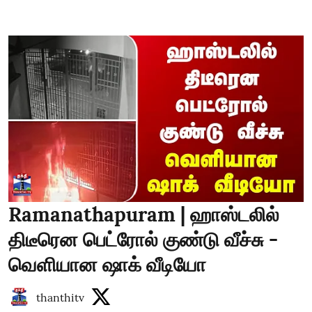
Ramanathapuram | ஹாஸ்டலில்
திடீரென பெட்ரோல் குண்டு வீச்சு -
வெளியான ஷாக் வீடியோ
thanthitv