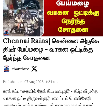
Chennai Rains| சென்னை அருகே
திடீர் பேய்மழை - வாகன ஓட்டிக்கு
நேர்ந்த சோதனை
thanthitv
Published on
:
07 Aug 2026, 4:24 am
சுரங்கப்பாதையில் தேங்கிய மழைநீர் - கீழே விழுந்த
வாகன ஓட்டி திருவள்ளுர் மாவட்டம் பொன்னேரி
பகுதியில் பலத்த காற்றுடன் கனமழை பெய்ததால்,