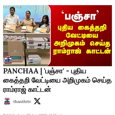
PANCHAA | 'பஞ்சா' - புதிய
கைத்தறி வேட்டியை அறிமுகம் செய்த
ராம்ராஜ் காட்டன்
thanthitv