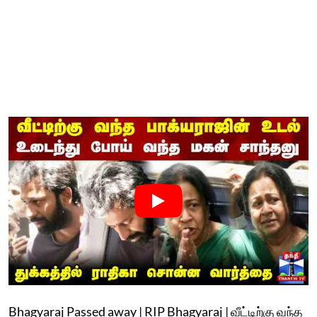
Bhagyaraj Passed away | RIP Bhagyaraj | வீட்டிற்கு வந்த