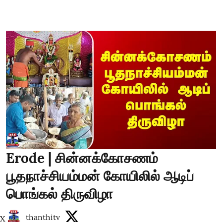
Erode | சின்னக்கோசணம்
பூதநாச்சியம்மன் கோயிலில் ஆடிப்
பொங்கல் திருவிழா
thanthitv
X