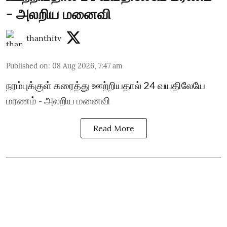
- அலறிய மனைவி
thanthitv
Published on
:
08 Aug 2026, 7:47 am
நரம்புக்குள் கரைத்து ஊற்றியதால் 24 வயதிலேயே
மரணம் - அலறிய மனைவி
Read More