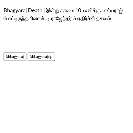
Bhagyaraj Death | இன்று காலை 10 மணிக்கு பாக்யராஜ்
போட்டிருந்த பிளான்..டி.ராஜேந்தர் பேரதிர்ச்சி தகவல்
kbhagyaraj
kbhagyarajrip