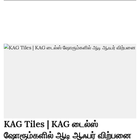
KAG Tiles | KAG டைல்ஸ்
ஷோரூம்களில் ஆடி ஆஃபர் விற்பனை