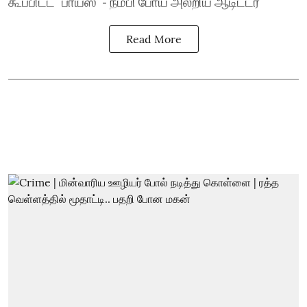
கூப்பிட்ட `பாய்ஸ்’ - நம்பி போய் அலறிய ஆடிட்டர்
Read More