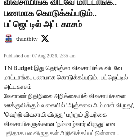
விவசாயிங்க விடவே மாட்டாங்க..
பணமாக கொடுக்கப்படும்..
பட்ஜெட்டில் அட்டகாசம்
thanthitv
Published on
:
07 Aug 2026, 2:35 am
TN Budget இது தெரிஞ்சா விவசாயிங்க விடவே
மாட்டாங்க.. பணமாக கொடுக்கப்படும்.. பட்ஜெட்டில்
அட்டகாசம்
வேளாண் நிதிநிலை அறிக்கையில் விவசாயிகளை
ஊக்குவிக்கும் வகையில் 'அஞ்சலை அம்மாள் விருது',
'வெற்றி விவசாயி விருது' மற்றும் இயற்கை
விவசாயிகளுக்கான 'நம்மாழ்வார் விருது' என
புதிதாக பல விருதுகள் அறிவிக்கப்பட்டுள்ளன...