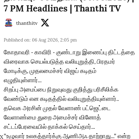
7 PM Headlines | Thanthi TV
thanthitv
Published on
:
06 Aug 2026, 2:05 pm
கோதாவரி - காவிரி - குண்டாறு இணைப்பு திட்டத்தை
விரைவாக செயல்படுத்த வலியுறுத்தி, பிரதமர்
மோடிக்கு, முதலமைச்சர் விஜய் கடிதம்
எழுதியுள்ளார்...
சிறப்பு அமைப்பை நிறுவுவது குறித்து பரிசீலிக்க
வேண்டும் என கடிதத்தில் வலியுறுத்தியுள்ளார்..
தவெக அரசின் முதல் வேளாண் பட்ஜெட்டை
வேளாண்மை துறை அமைச்சர் வினோத்
சட்டப்பேரவையில் தாக்கல் செய்தார்...
"உழுவார் உலகத்தார்க்கு ஆணிஅஃ தாற்றாது..." என்ற
X