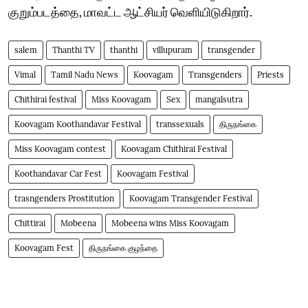
குறும்படத்தை, மாவட்ட ஆட்சியர் வெளியிடுகிறார்.
salem
Thanthi TV
thanthi
villupuram
transgender
Vimal
Tamil Nadu News
Koovagam
Transgenders
Priests
Chithirai festival
Miss Koovagam
Sex
mangalsutra
Koovagam Koothandavar Festival
transsexuals
திருநங்கை
Miss Koovagam contest
Koovagam Chithirai Festival
Koothandavar Car Fest
Koovagam Festival
trasngenders Prostitution
Koovagam Transgender Festival
Chittirai
Mobeena
Mobeena wins Miss Koovagam
Koovagam Fest
திருநங்கை குழந்தை