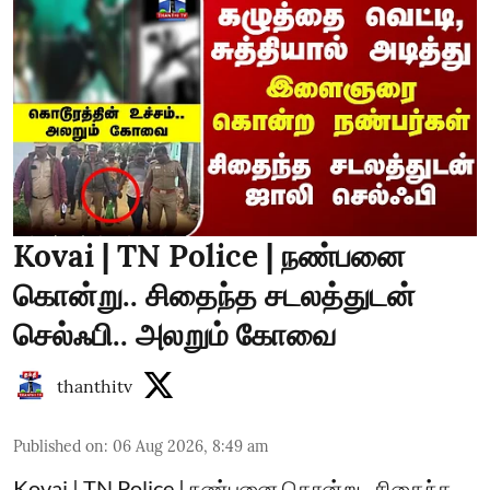
Kovai | TN Police | நண்பனை
கொன்று.. சிதைந்த சடலத்துடன்
செல்ஃபி.. அலறும் கோவை
thanthitv
Published on
:
06 Aug 2026, 8:49 am
Kovai | TN Police | நண்பனை கொன்று.. சிதைந்த