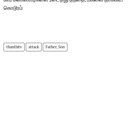
கொடூரம்
thanthitv
attack
Father, Son