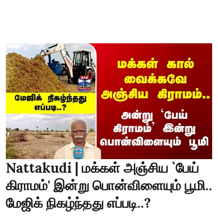
Nattakudi | மக்கள் அஞ்சிய `பேய்
கிராமம்' இன்று பொன்விளையும் பூமி..
மேஜிக் நிகழ்ந்தது எப்படி..?