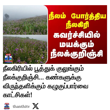
நீலகிரியில் பூத்துக் குலுங்கும்
நீலக்குறிஞ்சி... கண்களுக்கு
விருந்தளிக்கும் கழுகுப்பார்வை
காட்சிகள்!
thanthitv