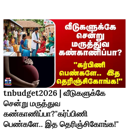
tnbudget2026 | வீடுகளுக்கே
சென்று மருத்துவ
கண்காணிப்பா?"கர்ப்பிணி
பெண்களே.. இத தெரிஞ்சிகோங்க!"